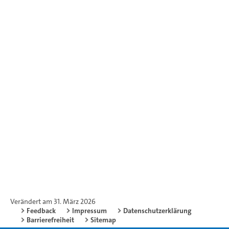
spannenden Einblick in die Welt der Chemie und im
Besonderen in den Bereichen der Biochemie und
Lebensmittelchemie...
Grindelallee
Praktische Workshops
Vorträge und Präsentationen
Ja
Verändert am 31. März 2026
Feedback
Impressum
Datenschutzerklärung
Barrierefreiheit
Sitemap