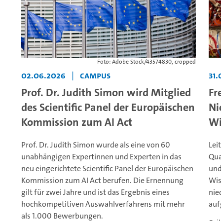
Foto: Adobe Stock/43574830, cropped
02.06.2026
|
Campus
31.
Prof. Dr. Judith Simon wird Mitglied
Fr
des Scientific Panel der Europäischen
Ni
Kommission zum AI Act
Wi
Prof. Dr. Judith Simon wurde als eine von 60
Lei
unabhängigen Expertinnen und Experten in das
Qua
neu eingerichtete Scientific Panel der Europäischen
und
Kommission zum AI Act berufen. Die Ernennung
Wis
gilt für zwei Jahre und ist das Ergebnis eines
nie
hochkompetitiven Auswahlverfahrens mit mehr
au
als 1.000 Bewerbungen.