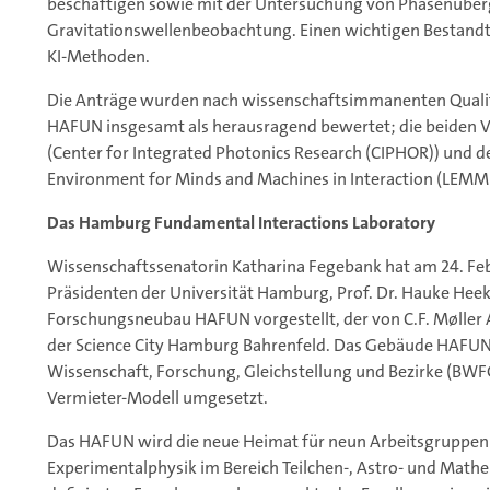
beschäftigen sowie mit der Untersuchung von Phasenübe
Gravitationswellenbeobachtung. Einen wichtigen Bestand
KI-Methoden.
Die Anträge wurden nach wissenschaftsimmanenten Qualit
HAFUN insgesamt als herausragend bewertet; die beiden Vo
(Center for Integrated Photonics Research (CIPHOR)) und de
Environment for Minds and Machines in Interaction (LEMMI)
Das Hamburg Fundamental Interactions Laboratory
Wissenschaftssenatorin Katharina Fegebank hat am 24. F
Präsidenten der Universität Hamburg, Prof. Dr. Hauke Hee
Forschungsneubau HAFUN vorgestellt, der von C.F. Møller 
der Science City Hamburg Bahrenfeld. Das Gebäude HAFUN 
Wissenschaft, Forschung, Gleichstellung und Bezirke (BW
Vermieter-Modell umgesetzt.
Das HAFUN wird die neue Heimat für neun Arbeitsgruppen d
Experimentalphysik im Bereich Teilchen-, Astro- und Mathe