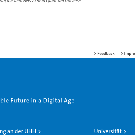
trag aus dem News-Kanal Quantum Universe
Feedback
Impr
le Future in a Digital Age
ng an der UHH
Universität