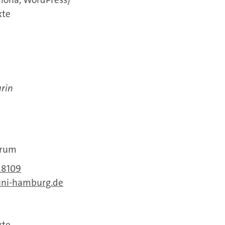
xte
rin
orum
28109
uni-hamburg.de
xte