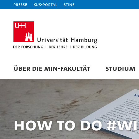
Presse
KUS-Portal
STiNE
ÜBER DIE MIN-FAKULTÄT
STUDIUM
How to do #W