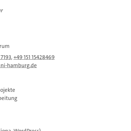
ur
orum
27193
,
+49 151 15428469
uni-hamburg.de
ojekte
beitung
iona, WordPress)