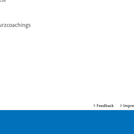
urzcoachings
Feedback
Impr