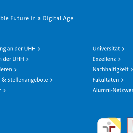
le Future in a Digital Age
ng an der UHH
Universität
n der UHH
Exzellenz
ieren
Nachhaltigkeit
e & Stellenangebote
Fakultäten
r
Alumni-Netzwe